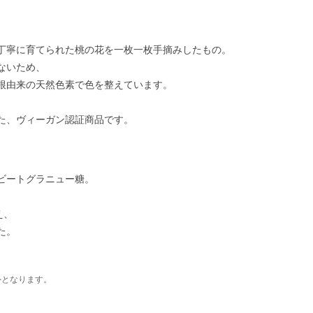
丁寧に育てられた桃の花を一枚一枚手摘みしたもの。
ないため、
根由来の天然色素で色を整えています。
た、ヴィーガン認証商品です。
ビートグラニュー糖。
、
え、
た。
外となります。