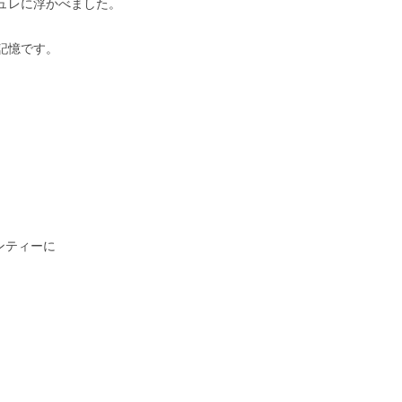
ュレに浮かべました。
記憶です。
ンティーに