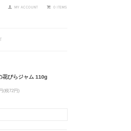
MY ACCOUNT
0 ITEMS
T
の花びらジャム 110g
2円(税72円)