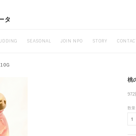
ラータ
UDDING
SEASONAL
JOIN NPO
STORY
CONTAC
10G
桃
97
数量