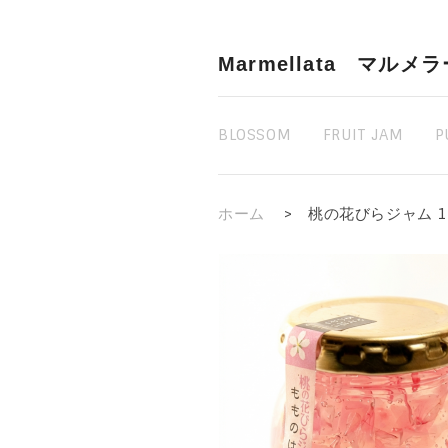
Marmellata マルメ
BLOSSOM
FRUIT JAM
P
ホーム
>
桃の花びらジャム 1